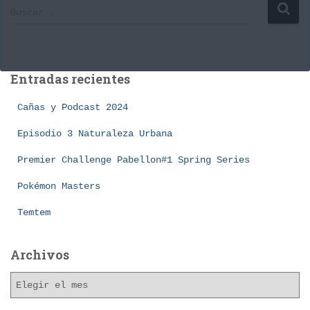
B
Buscar …
u
s
c
a
Entradas recientes
r
:
Cañas y Podcast 2024
Episodio 3 Naturaleza Urbana
Premier Challenge Pabellon#1 Spring Series
Pokémon Masters
Temtem
Archivos
A
r
c