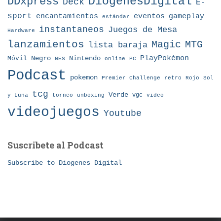
DDxpress
DiogenesDigital
Deck
E-
sport
eventos
gameplay
encantamientos
estándar
instantaneos
Juegos de Mesa
Hardware
lanzamientos
MTG
Magic
lista baraja
Nintendo
PlayPokémon
Móvil
Negro
NES
online
PC
Podcast
pokemon
Premier Challenge
retro
Rojo
Sol
tcg
Verde
torneo
vgc
y Luna
unboxing
video
videojuegos
Youtube
Suscribete al Podcast
Subscribe to Diogenes Digital