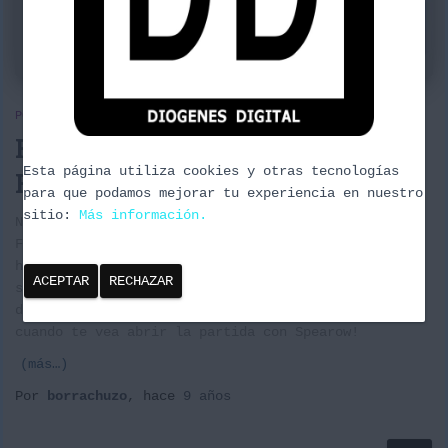
POKEMON
FEAROW – Tienta a la suerte –
Esta página utiliza cookies y otras tecnologías
Baraja estándar
para que podamos mejorar tu experiencia en nuestro
sitio:
Más información.
Nueva baraja esta vez formato estándar basada en
Fearow Promo y las “eeveeluciones” y sus
habilidades. Muy rápida de conseguir en mesa y con
ACEPTAR
RECHAZAR
sus herramientas para dar problemas a pesos pesados
del formato. ¡Tú rival se quedará más sorprendido
cuando te vea abrir la partida con Spearow!
(más…)
Por
borrachuzo
, hace
9 años