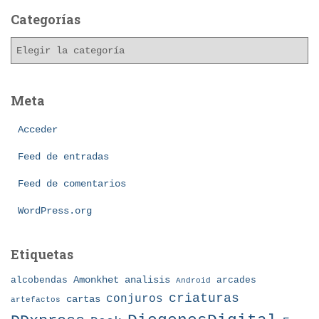
h
Categorías
i
C
v
a
o
t
s
e
Meta
g
o
Acceder
r
í
Feed de entradas
a
Feed de comentarios
s
WordPress.org
Etiquetas
Amonkhet
alcobendas
analisis
arcades
Android
criaturas
conjuros
cartas
artefactos