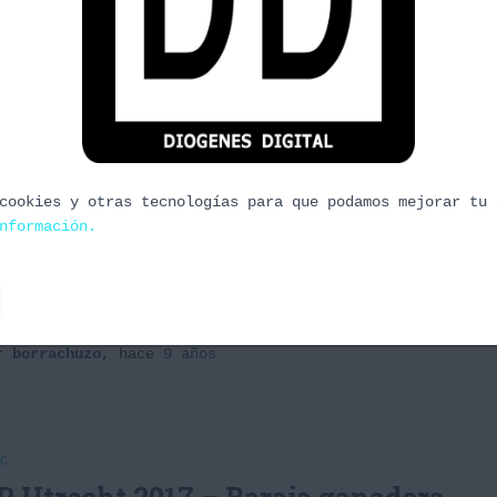
IC THE GATHERING
araja zombie Monoblack –
ampeona ProTour
y toca ver las primeras evoluciones al meta tras la
lida de Amonkhet en estándar, Tipo II. Y es que se
cookies y otras tecnologías para que podamos mejorar tu 
eveía que el core de Vehículos iba a seguir fuerte,
nformación.
un 30% de los jugadores lo usó, finalmente el
quetipo de zombies se impuso, vamos a ver el
ercito de Liliana que montó Gerry Thompson.
ás…)
or
borrachuzo
, hace
9 años
C