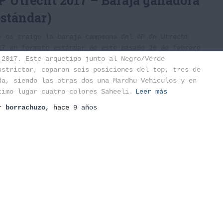
P Utrecht 2017 – Baraja ganadora
estándar)
y os traigo la baraja campeona del GP de Utrecht
17 en formato estándar de este pasado 26 de febrero
 2017. Este arquetipo junto al Negro/Verde
nstrictor, coparon seis posiciones del top, tres de
da, siendo las otras dos una Mardhu Vehiculos y en
timo lugar cuatro colores Saheeli.
Leer más
or
borrachuzo
, hace
9 años