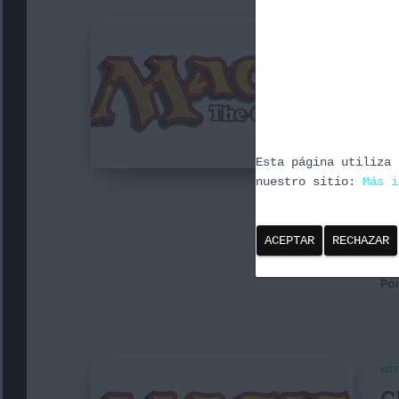
MAG
B
c
Ho
sa
Esta página utiliza 
pr
nuestro sitio:
Más i
y 
ar
ej
ACEPTAR
RECHAZAR
(m
P
WOT