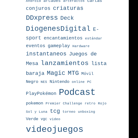
arcades
cartas
Android
artefactos
criaturas
conjuros
DDxpress
Deck
DiogenesDigital
E-
sport
encantamientos
estándar
eventos
gameplay
Hardware
instantaneos
Juegos de
lanzamientos
Mesa
lista
MTG
Magic
baraja
Móvil
Nintendo
Negro
NES
online
PC
Podcast
PlayPokémon
pokemon
Premier Challenge
retro
Rojo
tcg
torneo
Sol y Luna
unboxing
Verde
vgc
video
videojuegos