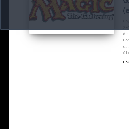
G
(
Ho
20
de
Co
ca
úl
P