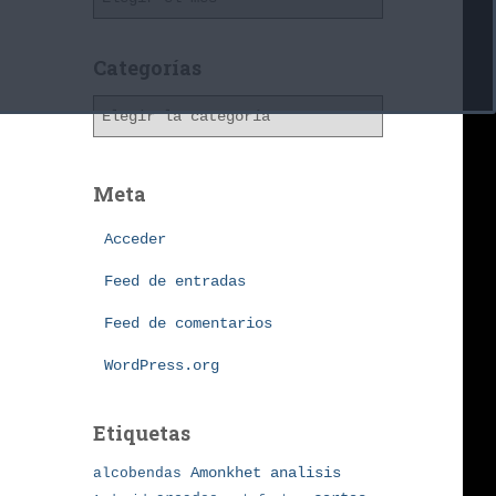
r
c
h
Categorías
i
C
v
a
o
t
s
e
Meta
g
o
Acceder
r
í
Feed de entradas
a
Feed de comentarios
s
WordPress.org
Etiquetas
Amonkhet
alcobendas
analisis