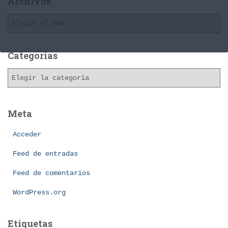
Archivos
A
r
c
h
Categorías
i
C
v
a
o
t
s
e
Meta
g
o
Acceder
r
í
Feed de entradas
a
Feed de comentarios
s
WordPress.org
Etiquetas