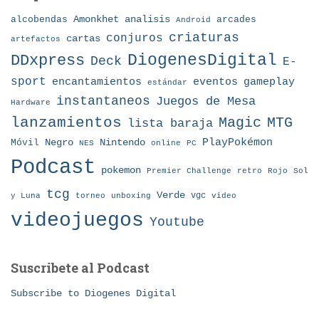
Amonkhet
alcobendas
analisis
arcades
Android
criaturas
conjuros
cartas
artefactos
DDxpress
DiogenesDigital
Deck
E-
sport
eventos
gameplay
encantamientos
estándar
instantaneos
Juegos de Mesa
Hardware
lanzamientos
MTG
Magic
lista baraja
Nintendo
PlayPokémon
Móvil
Negro
NES
online
PC
Podcast
pokemon
Premier Challenge
retro
Rojo
Sol
tcg
Verde
torneo
vgc
y Luna
unboxing
video
videojuegos
Youtube
Suscribete al Podcast
Subscribe to Diogenes Digital