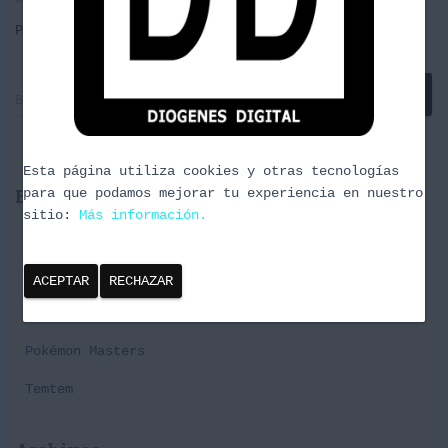
Por
borrachuzo
, hace
11 años
B
Buscar …
u
s
c
Esta página utiliza cookies y otras tecnologías
a
Entradas recientes
para que podamos mejorar tu experiencia en nuestro
r
sitio:
Más información.
:
Cañas y Podcast 2024
Episodio 3 Naturaleza Urbana
ACEPTAR
RECHAZAR
Premier Challenge Pabellon#1 Spring Series
Pokémon Masters
Temtem