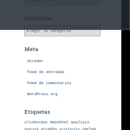
r
c
h
Categorías
i
C
v
a
o
t
s
e
Meta
g
o
Acceder
r
Feed de entradas
í
a
Feed de comentarios
s
WordPress.org
Etiquetas
Amonkhet
alcobendas
analisis
arcades
cartas
Android
artefactos