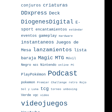
criaturas
conjuros
DDxpress
Deck
DiogenesDigital
E-
sport
encantamientos
estándar
eventos
gameplay
Hardware
instantaneos
Juegos de
lanzamientos
Mesa
lista
MTG
Magic
baraja
Móvil
Nintendo
Negro
NES
online
PC
Podcast
PlayPokémon
pokemon
Premier Challenge
retro
Rojo
tcg
torneo
Sol y Luna
unboxing
Verde
vgc
video
videojuegos