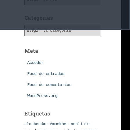
r
c
h
Categorías
i
C
v
a
o
t
s
e
Meta
g
o
Acceder
r
í
Feed de entradas
a
Feed de comentarios
s
WordPress.org
Etiquetas
Amonkhet
alcobendas
analisis