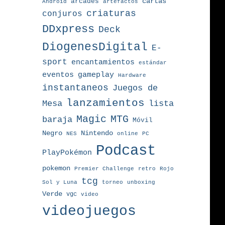
arcades
cartas
Android
artefactos
criaturas
conjuros
DDxpress
Deck
DiogenesDigital
E-
sport
encantamientos
estándar
eventos
gameplay
Hardware
instantaneos
Juegos de
lanzamientos
Mesa
lista
MTG
Magic
baraja
Móvil
Nintendo
Negro
NES
online
PC
Podcast
PlayPokémon
pokemon
Premier Challenge
retro
Rojo
tcg
torneo
Sol y Luna
unboxing
Verde
vgc
video
videojuegos