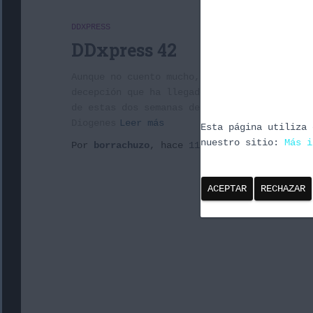
DDXPRESS
DDxpress 42
Aunque no cuento mucho, bueno, las rebajas 
decepción que ha llegado. Un bundle de Squa
de estas dos semanas de silencio y las dos 
Diogenes
Leer más
Esta página utiliza 
nuestro sitio:
Más i
Por
borrachuzo
, hace
11 años
ACEPTAR
RECHAZAR