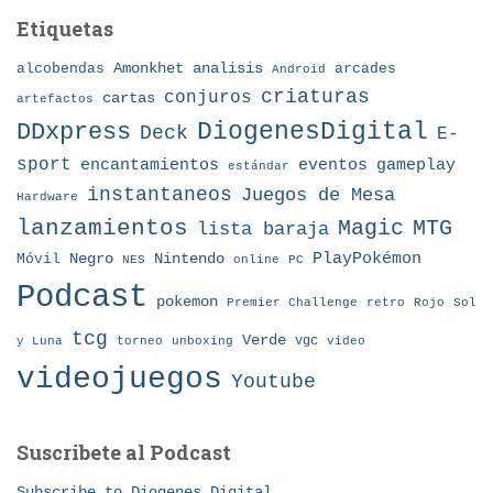
Etiquetas
Amonkhet
alcobendas
analisis
arcades
Android
criaturas
conjuros
cartas
artefactos
DDxpress
DiogenesDigital
Deck
E-
sport
eventos
gameplay
encantamientos
estándar
instantaneos
Juegos de Mesa
Hardware
lanzamientos
MTG
Magic
lista baraja
Nintendo
PlayPokémon
Móvil
Negro
NES
online
PC
Podcast
pokemon
Premier Challenge
retro
Rojo
Sol
tcg
Verde
torneo
vgc
y Luna
unboxing
video
videojuegos
Youtube
Suscribete al Podcast
Subscribe to Diogenes Digital