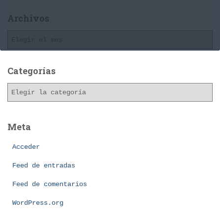
Archivos
A
r
c
h
Categorías
i
C
v
a
o
t
s
e
Meta
g
o
Acceder
r
í
Feed de entradas
a
Feed de comentarios
s
WordPress.org