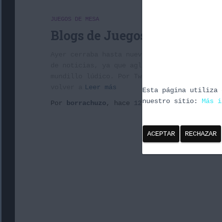
JUEGOS DE MESA
Blogs de Juegos de mesa. Fi
Ayer cerraba hasta nuevo aviso www.planetal
de noticias, ya que aglutinaba en una sóla 
mundillo lúdico. Por Twitter, leí a Paco G
volver a
Leer más
Esta página utiliza 
nuestro sitio:
Más i
Por
borrachuzo
, hace
12 años
ACEPTAR
RECHAZAR