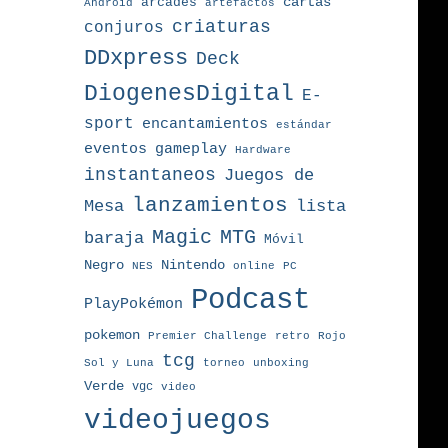
arcades
cartas
Android
artefactos
criaturas
conjuros
DDxpress
Deck
DiogenesDigital
E-
sport
encantamientos
estándar
eventos
gameplay
Hardware
instantaneos
Juegos de
lanzamientos
Mesa
lista
MTG
Magic
baraja
Móvil
Nintendo
Negro
NES
online
PC
Podcast
PlayPokémon
pokemon
Premier Challenge
retro
Rojo
tcg
torneo
Sol y Luna
unboxing
Verde
vgc
video
videojuegos