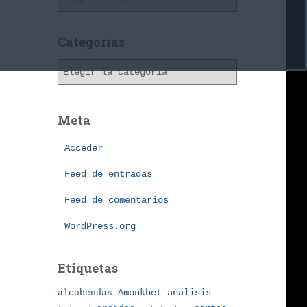
r
c
h
Categorías
i
C
v
a
o
t
s
e
Meta
g
o
Acceder
r
í
Feed de entradas
a
Feed de comentarios
s
WordPress.org
Etiquetas
Amonkhet
alcobendas
analisis