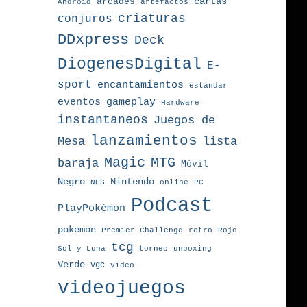
arcades
cartas
Android
artefactos
criaturas
conjuros
DDxpress
Deck
DiogenesDigital
E-
sport
encantamientos
estándar
eventos
gameplay
Hardware
instantaneos
Juegos de
lanzamientos
Mesa
lista
MTG
Magic
baraja
Móvil
Nintendo
Negro
NES
online
PC
Podcast
PlayPokémon
pokemon
Premier Challenge
retro
Rojo
tcg
torneo
Sol y Luna
unboxing
Verde
vgc
video
videojuegos