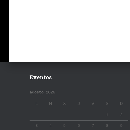
Eventos
agosto 2026
L
M
X
J
V
S
D
1
2
3
4
5
6
7
8
9