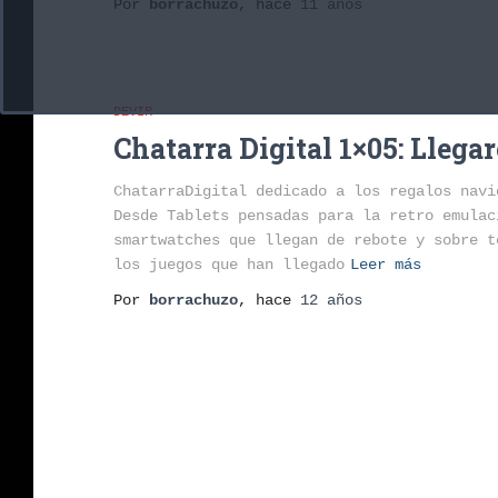
Por
borrachuzo
, hace
11 años
DEVIR
Chatarra Digital 1×05: Lleg
ChatarraDigital dedicado a los regalos nav
Desde Tablets pensadas para la retro emulac
smartwatches que llegan de rebote y sobre t
los juegos que han llegado
Leer más
Por
borrachuzo
, hace
12 años