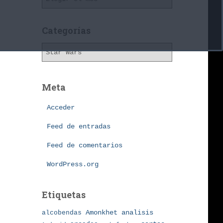
r
c
h
Categorías
i
C
v
a
o
t
s
e
Meta
g
o
Acceder
r
í
Feed de entradas
a
Feed de comentarios
s
WordPress.org
Etiquetas
Amonkhet
alcobendas
analisis