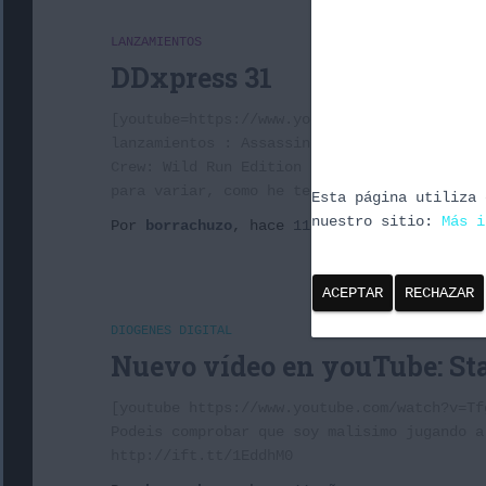
LANZAMIENTOS
DDxpress 31
[youtube=https://www.youtube.com/watch?v=Tf
lanzamientos : Assassin’s Creed Syndicate (
Crew: Wild Run Edition (PC, PS4 y Xbox One)
para variar, como he tenido acceso a uno de
Esta página utiliza 
nuestro sitio:
Más i
Por
borrachuzo
, hace
11 años
ACEPTAR
RECHAZAR
DIOGENES DIGITAL
Nuevo vídeo en youTube: Sta
[youtube https://www.youtube.com/watch?v=Tf
Podeis comprobar que soy malisimo jugando a
http://ift.tt/1EddhM0