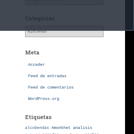
r
c
h
Categorías
i
C
v
a
o
t
s
e
Meta
g
o
Acceder
r
í
Feed de entradas
a
Feed de comentarios
s
WordPress.org
Etiquetas
Amonkhet
alcobendas
analisis