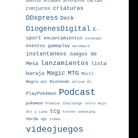
arcades
cartas
Android
artefactos
criaturas
conjuros
DDxpress
Deck
DiogenesDigital
E-
sport
encantamientos
estándar
eventos
gameplay
Hardware
instantaneos
Juegos de
lanzamientos
Mesa
lista
MTG
Magic
baraja
Móvil
Nintendo
Negro
NES
online
PC
Podcast
PlayPokémon
pokemon
Premier Challenge
retro
Rojo
tcg
torneo
Sol y Luna
unboxing
Verde
vgc
video
videojuegos