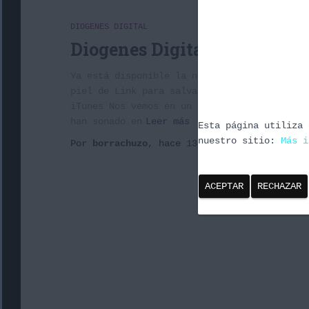
DIOGENES DIGITAL
Diogenes Digital 1X09: Zeld
Ya está disponible la novena entrega de dió
piel de Link para salvar a la princesa Zeld
iTunes Nos vemos en un par de semanas Adiós
han sonado en
Leer más
Esta página utiliza 
nuestro sitio:
Más i
Por
borrachuzo
, hace
13 años
ACEPTAR
RECHAZAR
Paginación
ANTERIORES
de
entradas