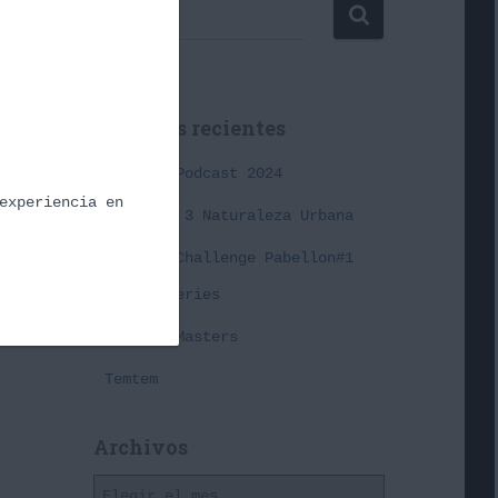
B
Buscar …
u
s
c
a
Entradas recientes
r
:
Cañas y Podcast 2024
experiencia en
Episodio 3 Naturaleza Urbana
Premier Challenge Pabellon#1
Spring Series
Pokémon Masters
Temtem
Archivos
A