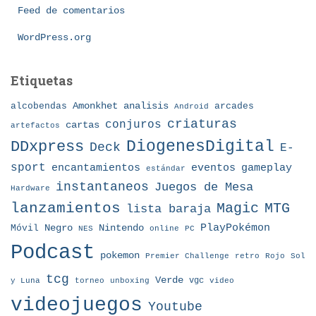
Feed de comentarios
s
WordPress.org
Etiquetas
Amonkhet
alcobendas
analisis
arcades
Android
criaturas
conjuros
cartas
artefactos
DDxpress
DiogenesDigital
Deck
E-
sport
eventos
gameplay
encantamientos
estándar
instantaneos
Juegos de Mesa
Hardware
lanzamientos
MTG
Magic
lista baraja
Nintendo
PlayPokémon
Móvil
Negro
NES
online
PC
Podcast
pokemon
Premier Challenge
retro
Rojo
Sol
tcg
Verde
torneo
vgc
y Luna
unboxing
video
videojuegos
Youtube