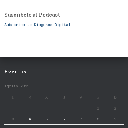
Suscribete al Podcast
Subscribe to Diogenes Digital
Eventos
agosto 2015
L
M
X
J
V
S
D
1
2
3
4
5
6
7
8
9