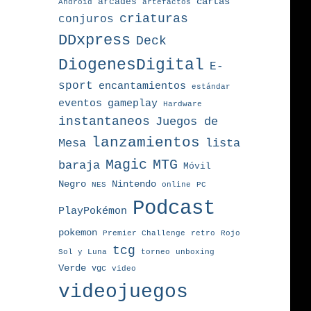
arcades
cartas
Android
artefactos
criaturas
conjuros
DDxpress
Deck
DiogenesDigital
E-
sport
encantamientos
estándar
eventos
gameplay
Hardware
instantaneos
Juegos de
lanzamientos
Mesa
lista
MTG
Magic
baraja
Móvil
Nintendo
Negro
NES
online
PC
Podcast
PlayPokémon
pokemon
Premier Challenge
retro
Rojo
tcg
torneo
Sol y Luna
unboxing
Verde
vgc
video
videojuegos