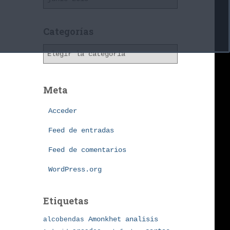
r
c
h
Categorías
i
C
v
a
o
t
s
e
Meta
g
o
Acceder
r
í
Feed de entradas
a
Feed de comentarios
s
WordPress.org
Etiquetas
Amonkhet
alcobendas
analisis