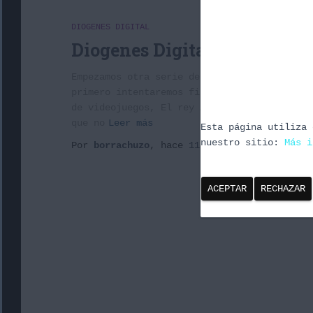
DIOGENES DIGITAL
Diogenes Digital 2×20: El Rey
Empezamos otra serie de programas, esta vez
primero intentaremos fijar el personaje his
de videojuegos, El rey Arturo (PC) de FX y 
que no
Leer más
Esta página utiliza 
nuestro sitio:
Más i
Por
borrachuzo
, hace
11 años
ACEPTAR
RECHAZAR