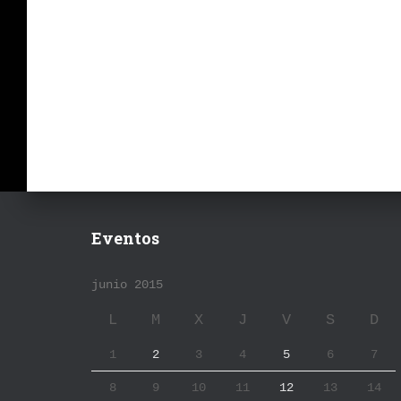
Eventos
junio 2015
L
M
X
J
V
S
D
1
2
3
4
5
6
7
8
9
10
11
12
13
14