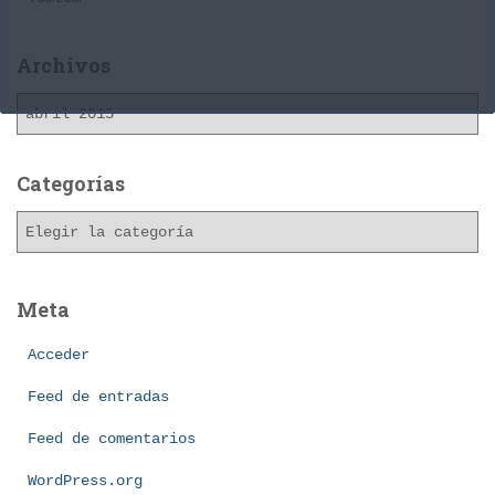
Archivos
A
r
c
h
Categorías
i
C
v
a
o
t
s
e
Meta
g
o
Acceder
r
í
Feed de entradas
a
Feed de comentarios
s
WordPress.org