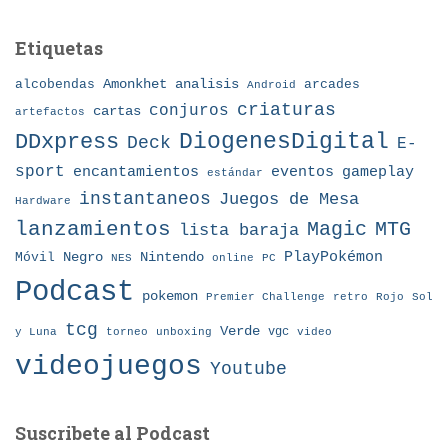
Etiquetas
Amonkhet
alcobendas
analisis
arcades
Android
criaturas
conjuros
cartas
artefactos
DDxpress
DiogenesDigital
Deck
E-
sport
eventos
gameplay
encantamientos
estándar
instantaneos
Juegos de Mesa
Hardware
lanzamientos
MTG
Magic
lista baraja
Nintendo
PlayPokémon
Móvil
Negro
NES
online
PC
Podcast
pokemon
Premier Challenge
retro
Rojo
Sol
tcg
Verde
torneo
vgc
y Luna
unboxing
video
videojuegos
Youtube
Suscribete al Podcast