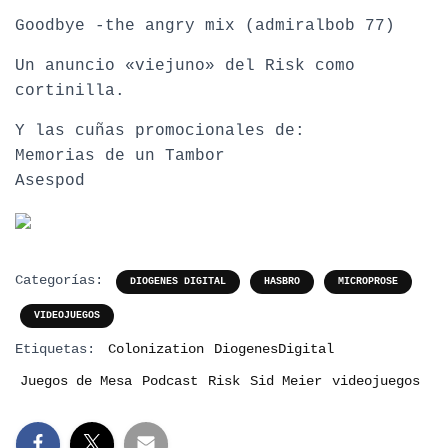
Goodbye -the angry mix (admiralbob 77)
Un anuncio «viejuno» del Risk como
cortinilla.
Y las cuñas promocionales de:
Memorias de un Tambor
Asespod
Categorías:
DIOGENES DIGITAL
HASBRO
MICROPROSE
VIDEOJUEGOS
Etiquetas:
Colonization
DiogenesDigital
Juegos de Mesa
Podcast
Risk
Sid Meier
videojuegos