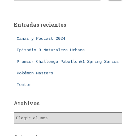
s
c
a
Entradas recientes
r
:
Cañas y Podcast 2024
Episodio 3 Naturaleza Urbana
Premier Challenge Pabellon#1 Spring Series
Pokémon Masters
Temtem
Archivos
A
r
c
h