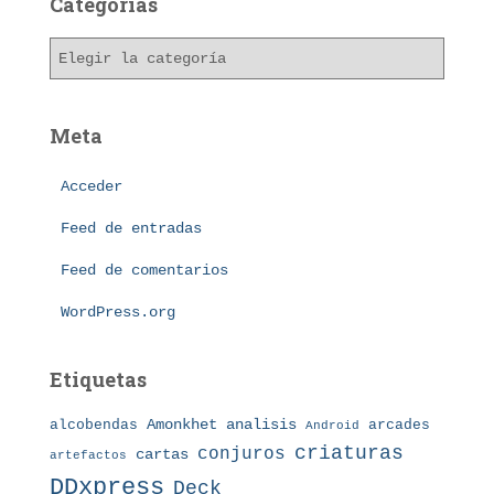
Categorías
i
v
C
o
a
s
t
e
Meta
g
o
Acceder
r
í
Feed de entradas
a
s
Feed de comentarios
WordPress.org
Etiquetas
Amonkhet
alcobendas
analisis
arcades
Android
criaturas
conjuros
cartas
artefactos
DDxpress
Deck