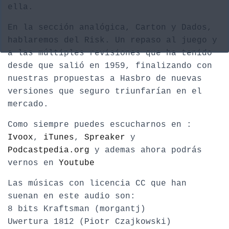
ella.
En la sección analógica, Carton y Dados,
hablaremos del Risk. Un repaso al juego y
a las múltiples revisiones que ha tenido
desde que salió en 1959, finalizando con
nuestras propuestas a Hasbro de nuevas
versiones que seguro triunfarían en el
mercado.
Como siempre puedes escucharnos en :
Ivoox
,
iTunes
,
Spreaker
y
Podcastpedia.org
y ademas ahora podrás
vernos en
Youtube
Las músicas con licencia CC que han
suenan en este audio son:
8 bits Kraftsman (morgantj)
Uwertura 1812 (Piotr Czajkowski)