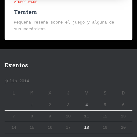
VIDEOJUEGOS
Temtem
Pequeña reseña sobre el juego y alguna de
sus mecánicas.
Eventos
julio 2014
L
M
X
J
V
S
D
1
2
3
4
5
6
7
8
9
10
11
12
13
14
15
16
17
18
19
20