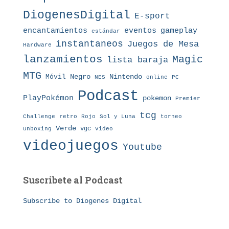
DiogenesDigital
E-sport
eventos
gameplay
encantamientos
estándar
instantaneos
Juegos de Mesa
Hardware
lanzamientos
Magic
lista baraja
MTG
Nintendo
Móvil
Negro
NES
online
PC
Podcast
PlayPokémon
pokemon
Premier
tcg
Challenge
retro
torneo
Rojo
Sol y Luna
Verde
vgc
unboxing
video
videojuegos
Youtube
Suscribete al Podcast
Subscribe to Diogenes Digital