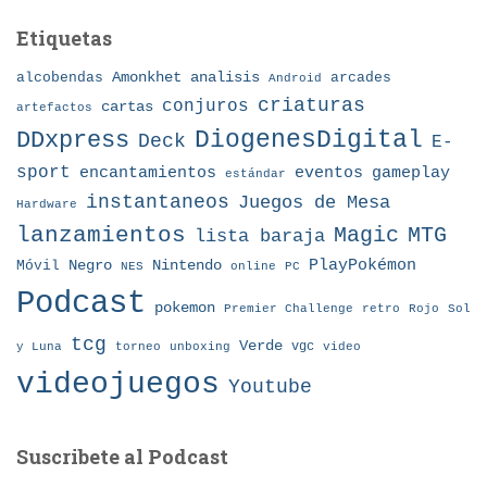
Etiquetas
Amonkhet
alcobendas
analisis
arcades
Android
criaturas
conjuros
cartas
artefactos
DDxpress
DiogenesDigital
Deck
E-
sport
eventos
gameplay
encantamientos
estándar
instantaneos
Juegos de Mesa
Hardware
lanzamientos
MTG
Magic
lista baraja
Nintendo
PlayPokémon
Móvil
Negro
NES
online
PC
Podcast
pokemon
Premier Challenge
retro
Rojo
Sol
tcg
Verde
torneo
vgc
y Luna
unboxing
video
videojuegos
Youtube
Suscribete al Podcast