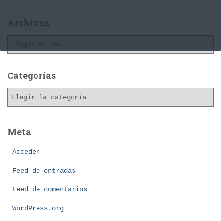
Archivos
A
r
c
h
Categorías
i
C
v
a
o
t
s
e
Meta
g
o
Acceder
r
í
Feed de entradas
a
Feed de comentarios
s
WordPress.org