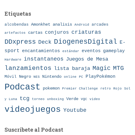
Etiquetas
Amonkhet
alcobendas
analisis
arcades
Android
criaturas
conjuros
cartas
artefactos
DDxpress
DiogenesDigital
Deck
E-
sport
eventos
gameplay
encantamientos
estándar
instantaneos
Juegos de Mesa
Hardware
lanzamientos
MTG
Magic
lista baraja
Nintendo
PlayPokémon
Móvil
Negro
NES
online
PC
Podcast
pokemon
Premier Challenge
retro
Rojo
Sol
tcg
Verde
torneo
vgc
y Luna
unboxing
video
videojuegos
Youtube
Suscribete al Podcast