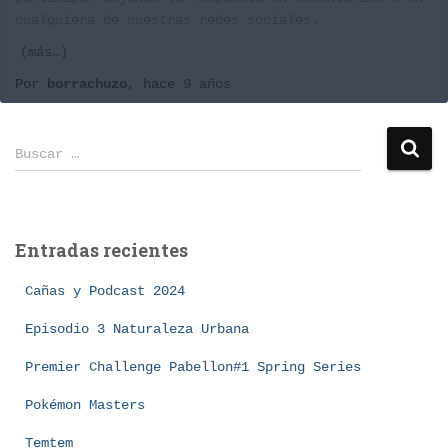
cualquiera de nuestras redes sociales.
(más…)
Por
borrachuzo
, hace
9 años
B
Buscar …
u
s
c
a
Entradas recientes
r
:
Cañas y Podcast 2024
Episodio 3 Naturaleza Urbana
Premier Challenge Pabellon#1 Spring Series
Pokémon Masters
Temtem