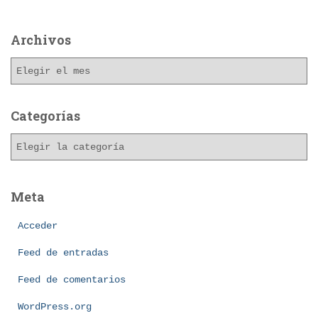
Archivos
A
r
c
h
Categorías
i
C
v
a
o
t
s
e
Meta
g
o
Acceder
r
í
Feed de entradas
a
Feed de comentarios
s
WordPress.org