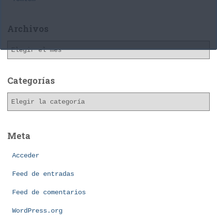
Archivos
A
r
c
h
Categorías
i
C
v
a
o
t
s
e
Meta
g
o
Acceder
r
í
Feed de entradas
a
Feed de comentarios
s
WordPress.org