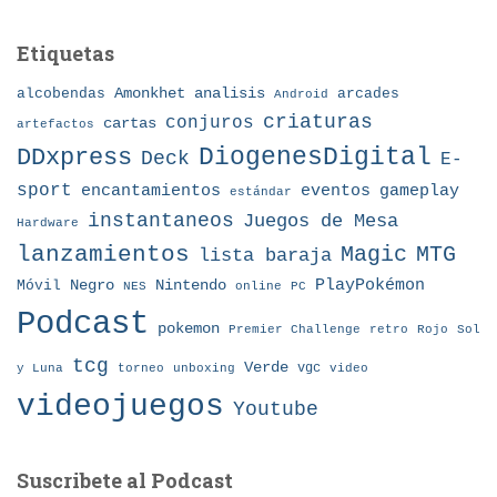
Etiquetas
Amonkhet
alcobendas
analisis
arcades
Android
criaturas
conjuros
cartas
artefactos
DDxpress
DiogenesDigital
Deck
E-
sport
eventos
gameplay
encantamientos
estándar
instantaneos
Juegos de Mesa
Hardware
lanzamientos
MTG
Magic
lista baraja
Nintendo
PlayPokémon
Móvil
Negro
NES
online
PC
Podcast
pokemon
Premier Challenge
retro
Rojo
Sol
tcg
Verde
torneo
vgc
y Luna
unboxing
video
videojuegos
Youtube
Suscribete al Podcast