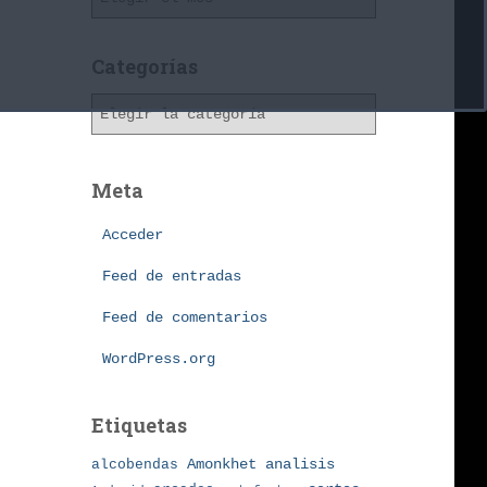
r
c
h
Categorías
i
C
v
a
o
t
s
e
Meta
g
o
Acceder
r
í
Feed de entradas
a
Feed de comentarios
s
WordPress.org
Etiquetas
Amonkhet
alcobendas
analisis