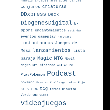
arcades
cartas
Android
artefactos
criaturas
conjuros
DDxpress
Deck
DiogenesDigital
E-
sport
encantamientos
estándar
eventos
gameplay
Hardware
instantaneos
Juegos de
lanzamientos
Mesa
lista
MTG
Magic
baraja
Móvil
Nintendo
Negro
NES
online
PC
Podcast
PlayPokémon
pokemon
Premier Challenge
retro
Rojo
tcg
torneo
Sol y Luna
unboxing
Verde
vgc
video
videojuegos