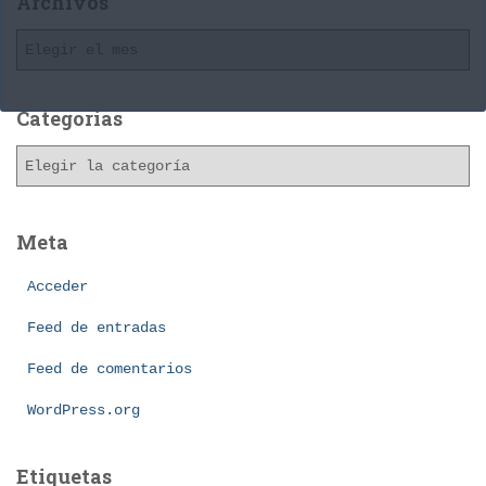
Archivos
A
r
c
h
Categorías
i
C
v
a
o
t
s
e
Meta
g
o
Acceder
r
í
Feed de entradas
a
Feed de comentarios
s
WordPress.org
Etiquetas