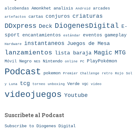
Amonkhet
alcobendas
analisis
arcades
Android
criaturas
conjuros
cartas
artefactos
DDxpress
DiogenesDigital
Deck
E-
sport
eventos
gameplay
encantamientos
estándar
instantaneos
Juegos de Mesa
Hardware
lanzamientos
MTG
Magic
lista baraja
Nintendo
PlayPokémon
Móvil
Negro
NES
online
PC
Podcast
pokemon
Premier Challenge
retro
Rojo
Sol
tcg
Verde
torneo
vgc
y Luna
unboxing
video
videojuegos
Youtube
Suscribete al Podcast
Subscribe to Diogenes Digital