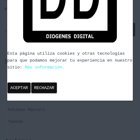
Por
borrachuzo
, hace
11 años
B
Buscar …
u
s
c
Esta página utiliza cookies y otras tecnologías
a
Entradas recientes
para que podamos mejorar tu experiencia en nuestro
r
sitio:
Más información.
:
Cañas y Podcast 2024
Episodio 3 Naturaleza Urbana
ACEPTAR
RECHAZAR
Premier Challenge Pabellon#1 Spring Series
Pokémon Masters
Temtem