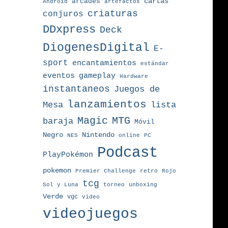
arcades
cartas
Android
artefactos
criaturas
conjuros
DDxpress
Deck
DiogenesDigital
E-
sport
encantamientos
estándar
eventos
gameplay
Hardware
instantaneos
Juegos de
lanzamientos
Mesa
lista
MTG
Magic
baraja
Móvil
Nintendo
Negro
NES
online
PC
Podcast
PlayPokémon
pokemon
Premier Challenge
retro
Rojo
tcg
torneo
Sol y Luna
unboxing
Verde
vgc
video
videojuegos