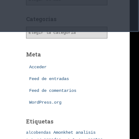
r
c
h
Categorías
i
C
v
a
o
t
s
e
Meta
g
o
Acceder
r
í
Feed de entradas
a
Feed de comentarios
s
WordPress.org
Etiquetas
Amonkhet
alcobendas
analisis