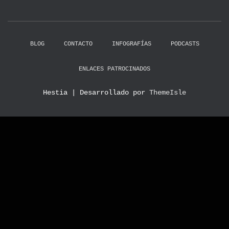
BLOG
CONTACTO
INFOGRAFÍAS
PODCASTS
ENLACES PATROCINADOS
Hestia | Desarrollado por
ThemeIsle