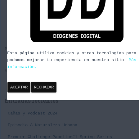
Por
borrachuzo
, hace
9 años
Esta página utiliza cookies y otras tecnologías para 
podamos mejorar tu experiencia en nuestro sitio:
Más
información.
B
Buscar …
u
s
ACEPTAR
RECHAZAR
c
a
Entradas recientes
r
:
Cañas y Podcast 2024
Episodio 3 Naturaleza Urbana
Premier Challenge Pabellon#1 Spring Series