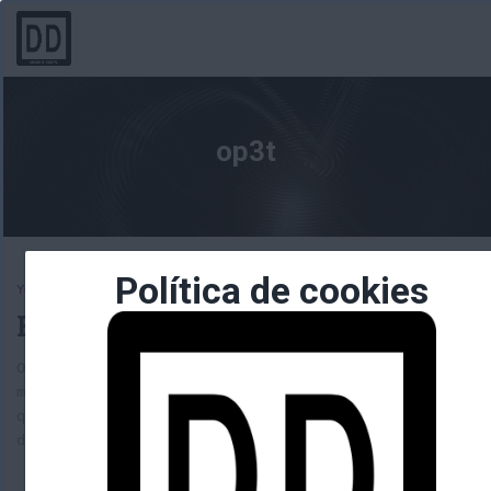
op3t
Política de cookies
YOUTUBE
Emisiones en directo ¿oxigeno?
Os dejo aquí una prueba que quería realizar con el nue
móvil. Una emisión en directo a youtube en este caso. 
que investigar aún a ver si se puede personalizar fond
demás, ya que queda un poco soso así solo.
(más…)