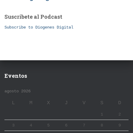
Suscribete al Podcast
Subscribe to Diogenes Digital
Eventos
agosto 2026
L
M
X
J
V
S
D
1
2
3
4
5
6
7
8
9