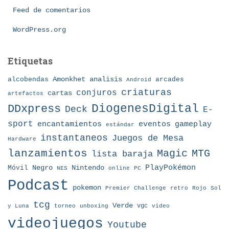
a
Feed de comentarios
s
WordPress.org
Etiquetas
Amonkhet
alcobendas
analisis
arcades
Android
criaturas
conjuros
cartas
artefactos
DDxpress
DiogenesDigital
Deck
E-
sport
eventos
gameplay
encantamientos
estándar
instantaneos
Juegos de Mesa
Hardware
lanzamientos
MTG
Magic
lista baraja
Nintendo
PlayPokémon
Móvil
Negro
NES
online
PC
Podcast
pokemon
Premier Challenge
retro
Rojo
Sol
tcg
Verde
torneo
vgc
y Luna
unboxing
video
videojuegos
Youtube