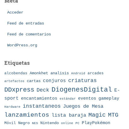
Meta
g
o
Acceder
r
í
Feed de entradas
a
Feed de comentarios
s
WordPress.org
Etiquetas
Amonkhet
alcobendas
analisis
arcades
Android
criaturas
conjuros
cartas
artefactos
DDxpress
DiogenesDigital
Deck
E-
sport
eventos
gameplay
encantamientos
estándar
instantaneos
Juegos de Mesa
Hardware
lanzamientos
MTG
Magic
lista baraja
Nintendo
PlayPokémon
Móvil
Negro
NES
online
PC