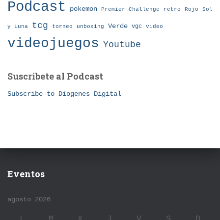
Podcast
pokemon
Premier Challenge
retro
Rojo
Sol
tcg
Verde
torneo
vgc
y Luna
unboxing
video
videojuegos
Youtube
Suscribete al Podcast
Subscribe to Diogenes Digital
Eventos
agosto 2026
L
M
X
J
V
S
D