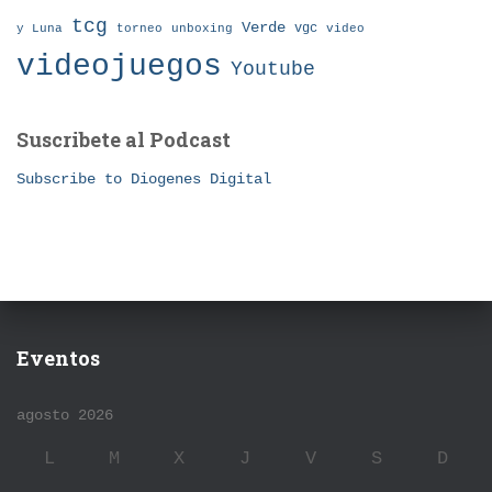
tcg
Verde
torneo
vgc
y Luna
unboxing
video
videojuegos
Youtube
Suscribete al Podcast
Subscribe to Diogenes Digital
Eventos
agosto 2026
L
M
X
J
V
S
D