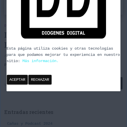
DIOGENES DIGITAL
Diógenes Digital 3×08:
PokemonGO
Esta página utiliza cookies y otras tecnologías
para que podamos mejorar tu experiencia en nuestro
Audio en el que hablamos de PokémonGO.
sitio:
Más información.
Por
borrachuzo
, hace
10 años
ACEPTAR
RECHAZAR
B
Buscar …
u
s
c
a
Entradas recientes
r
:
Cañas y Podcast 2024