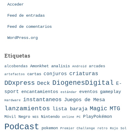
o
Acceder
r
í
Feed de entradas
a
Feed de comentarios
s
WordPress.org
Etiquetas
Amonkhet
alcobendas
analisis
arcades
Android
criaturas
conjuros
cartas
artefactos
DDxpress
DiogenesDigital
Deck
E-
sport
eventos
gameplay
encantamientos
estándar
instantaneos
Juegos de Mesa
Hardware
lanzamientos
MTG
Magic
lista baraja
Nintendo
PlayPokémon
Móvil
Negro
NES
online
PC
Podcast
pokemon
Premier Challenge
retro
Rojo
Sol