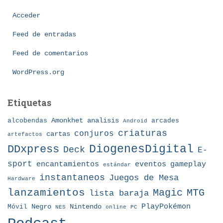
o
Acceder
r
í
Feed de entradas
a
Feed de comentarios
s
WordPress.org
Etiquetas
Amonkhet
alcobendas
analisis
arcades
Android
criaturas
conjuros
cartas
artefactos
DDxpress
DiogenesDigital
Deck
E-
sport
eventos
gameplay
encantamientos
estándar
instantaneos
Juegos de Mesa
Hardware
lanzamientos
MTG
Magic
lista baraja
Nintendo
PlayPokémon
Móvil
Negro
NES
online
PC