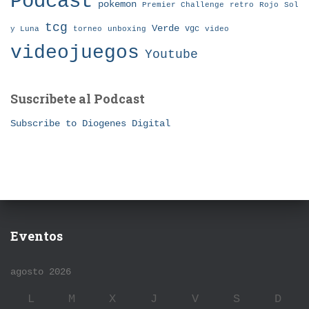
Podcast
pokemon
Premier Challenge
retro
Rojo
Sol
tcg
Verde
torneo
vgc
y Luna
unboxing
video
videojuegos
Youtube
Suscribete al Podcast
Subscribe to Diogenes Digital
Eventos
agosto 2026
L
M
X
J
V
S
D