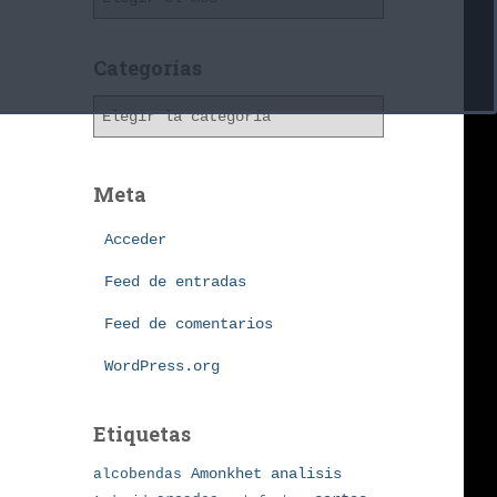
r
c
h
Categorías
i
C
v
a
o
t
s
e
Meta
g
o
Acceder
r
í
Feed de entradas
a
Feed de comentarios
s
WordPress.org
Etiquetas
Amonkhet
alcobendas
analisis