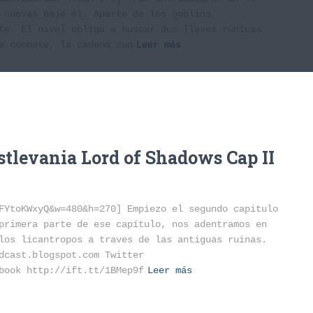
 cuevas bajo él. Aparte de los goblins,
te. El nivel obliga a buscar dos llaves rúnicas
e combate, la cadena con
Leer más
tlevania Lord of Shadows Cap II
FYtoKWxyQ&w=480&h=270] Empiezo el segundo capitulo
primera parte de ese capítulo, nos adentramos en
los licantropos a traves de las antiguas ruinas.
dcast.blogspot.com Twitter
book http://ift.tt/1BMep9f
Leer más