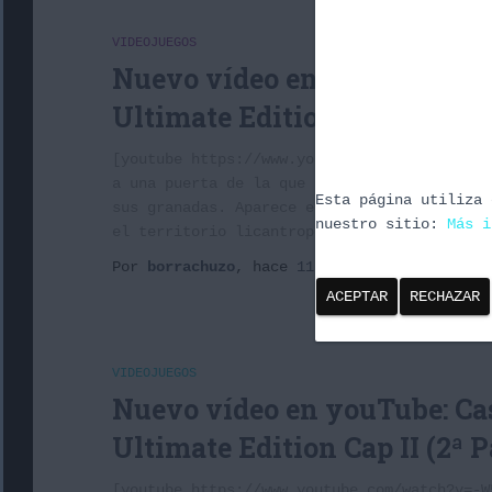
VIDEOJUEGOS
Nuevo vídeo en youTube: Cas
Ultimate Edition Cap II (3ª P
[youtube https://www.youtube.com/watch?v=dk
a una puerta de la que no podemos abrir. Ot
Esta página utiliza 
sus granadas. Aparece el cochino de guerra.
nuestro sitio:
Más i
el territorio licantropo. Tras avanzar
Leer
Por
borrachuzo
, hace
11 años
ACEPTAR
RECHAZAR
VIDEOJUEGOS
Nuevo vídeo en youTube: Cas
Ultimate Edition Cap II (2ª P
[youtube https://www.youtube.com/watch?v=-W