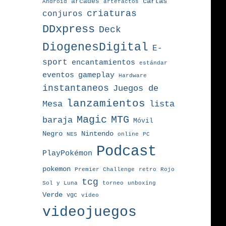
arcades
cartas
Android
artefactos
criaturas
conjuros
DDxpress
Deck
DiogenesDigital
E-
sport
encantamientos
estándar
eventos
gameplay
Hardware
instantaneos
Juegos de
lanzamientos
Mesa
lista
MTG
Magic
baraja
Móvil
Nintendo
Negro
NES
online
PC
Podcast
PlayPokémon
pokemon
Premier Challenge
retro
Rojo
tcg
torneo
Sol y Luna
unboxing
Verde
vgc
video
videojuegos