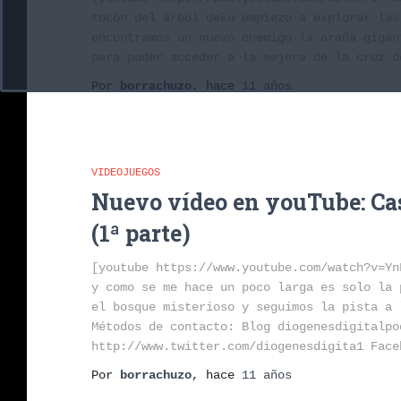
tocón del árbol deku empiezo a explorar las
encontramos un nuevo enemigo la araña gigan
para poder acceder a la mejora de la cruz d
Por
borrachuzo
, hace
11 años
VIDEOJUEGOS
Nuevo vídeo en youTube: Cas
(1ª parte)
[youtube https://www.youtube.com/watch?v=Yn
y como se me hace un poco larga es solo la 
el bosque misterioso y seguimos la pista a 
Métodos de contacto: Blog diogenesdigitalpo
http://www.twitter.com/diogenesdigita1 Face
Por
borrachuzo
, hace
11 años