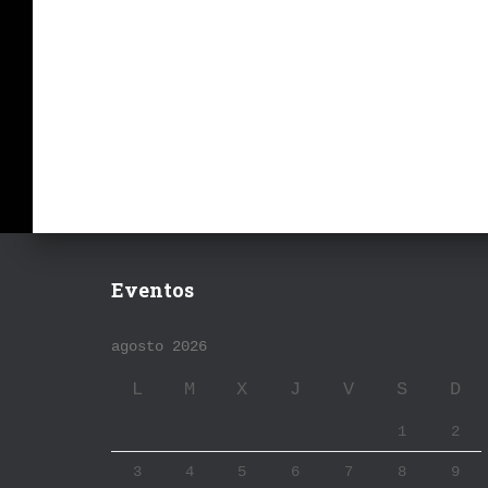
Eventos
agosto 2026
L
M
X
J
V
S
D
1
2
3
4
5
6
7
8
9