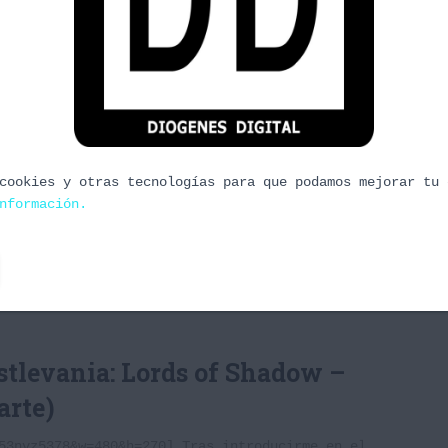
tlevania: Lords of Shadow –
arte)
szo334ccA] Tras mejorar el arma, nos vemos frente
ra vez nos ayudamos de los goblins, esta vez no de
cookies y otras tecnologías para que podamos mejorar tu 
 Una vez abierta la puerta entraremos de lleno en
nformación.
 más
tlevania: Lords of Shadow –
arte)
53nvz5378&w=480&h=270] Tras introducirme en el