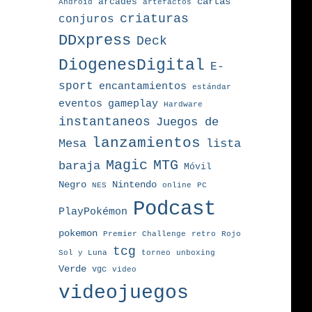
arcades
cartas
Android
artefactos
criaturas
conjuros
DDxpress
Deck
DiogenesDigital
E-
sport
encantamientos
estándar
eventos
gameplay
Hardware
instantaneos
Juegos de
lanzamientos
Mesa
lista
MTG
Magic
baraja
Móvil
Nintendo
Negro
NES
online
PC
Podcast
PlayPokémon
pokemon
Premier Challenge
retro
Rojo
tcg
torneo
Sol y Luna
unboxing
Verde
vgc
video
videojuegos