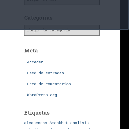
r
c
h
Categorías
i
C
v
a
o
t
s
e
Meta
g
o
Acceder
r
í
Feed de entradas
a
Feed de comentarios
s
WordPress.org
Etiquetas
Amonkhet
alcobendas
analisis