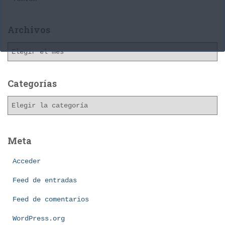
Archivos
A
r
c
h
Categorías
i
C
v
a
o
t
s
e
Meta
g
o
Acceder
r
í
Feed de entradas
a
Feed de comentarios
s
WordPress.org