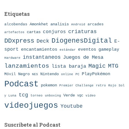
Etiquetas
Amonkhet
alcobendas
analisis
arcades
Android
criaturas
conjuros
cartas
artefactos
DDxpress
DiogenesDigital
Deck
E-
sport
eventos
gameplay
encantamientos
estándar
instantaneos
Juegos de Mesa
Hardware
lanzamientos
MTG
Magic
lista baraja
Nintendo
PlayPokémon
Móvil
Negro
NES
online
PC
Podcast
pokemon
Premier Challenge
retro
Rojo
Sol
tcg
Verde
torneo
vgc
y Luna
unboxing
video
videojuegos
Youtube
Suscribete al Podcast