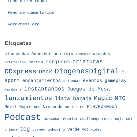
Feed de entradas
a
Feed de comentarios
s
WordPress.org
Etiquetas
Amonkhet
alcobendas
analisis
arcades
Android
criaturas
conjuros
cartas
artefactos
DDxpress
DiogenesDigital
Deck
E-
sport
eventos
gameplay
encantamientos
estándar
instantaneos
Juegos de Mesa
Hardware
lanzamientos
MTG
Magic
lista baraja
Nintendo
PlayPokémon
Móvil
Negro
NES
online
PC
Podcast
pokemon
Premier Challenge
retro
Rojo
Sol
tcg
Verde
torneo
vgc
y Luna
unboxing
video