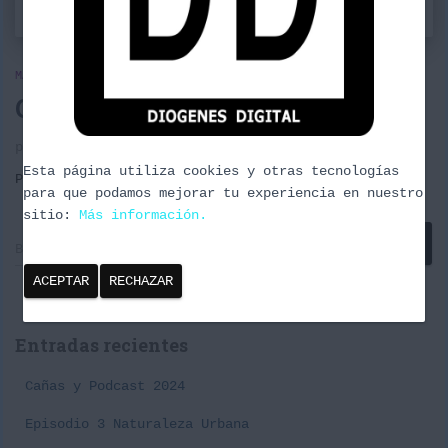
MAGIC THE GATHERING
Glosario: Magic
pequeño glosario sobre Magic The Gathering.
Esta página utiliza cookies y otras tecnologías
Por
borrachuzo
, hace
9 años
para que podamos mejorar tu experiencia en nuestro
sitio:
Más información.
B
Buscar …
u
ACEPTAR
RECHAZAR
s
c
a
Entradas recientes
r
:
Cañas y Podcast 2024
Episodio 3 Naturaleza Urbana