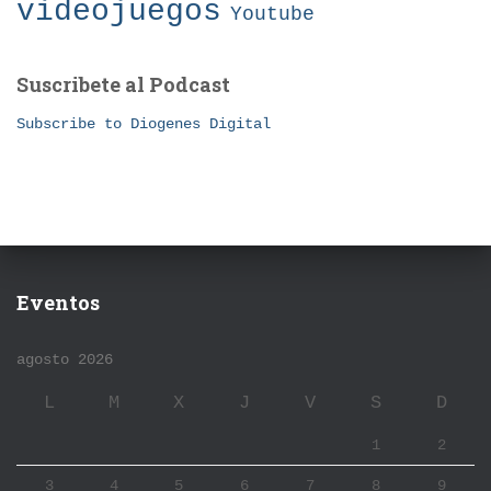
videojuegos
Youtube
Suscribete al Podcast
Subscribe to Diogenes Digital
Eventos
agosto 2026
L
M
X
J
V
S
D
1
2
3
4
5
6
7
8
9