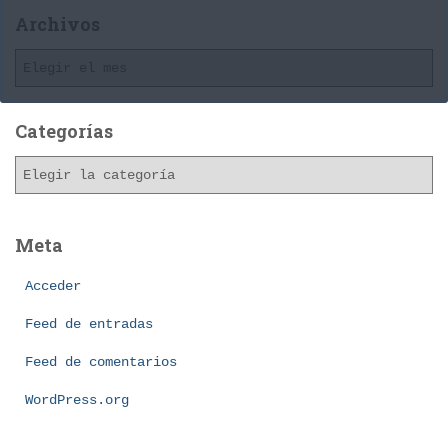
Archivos
A
r
c
h
Categorías
i
C
v
a
o
t
s
e
Meta
g
o
Acceder
r
í
Feed de entradas
a
Feed de comentarios
s
WordPress.org