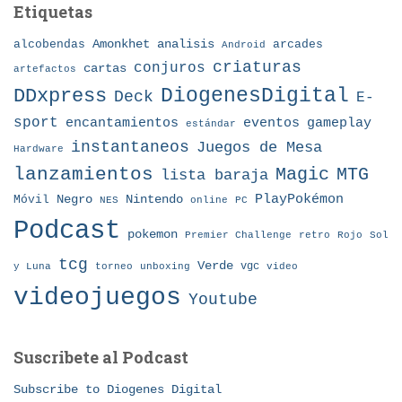
Etiquetas
Amonkhet
alcobendas
analisis
arcades
Android
criaturas
conjuros
cartas
artefactos
DDxpress
DiogenesDigital
Deck
E-
sport
eventos
gameplay
encantamientos
estándar
instantaneos
Juegos de Mesa
Hardware
lanzamientos
MTG
Magic
lista baraja
Nintendo
PlayPokémon
Móvil
Negro
NES
online
PC
Podcast
pokemon
Premier Challenge
retro
Rojo
Sol
tcg
Verde
torneo
vgc
y Luna
unboxing
video
videojuegos
Youtube
Suscribete al Podcast
Subscribe to Diogenes Digital