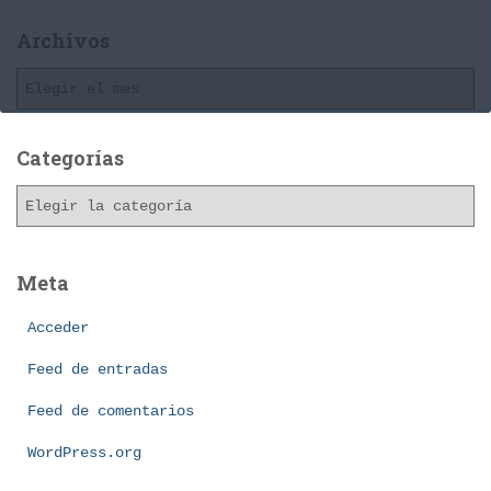
Archivos
A
r
c
h
Categorías
i
C
v
a
o
t
s
e
Meta
g
o
Acceder
r
í
Feed de entradas
a
Feed de comentarios
s
WordPress.org