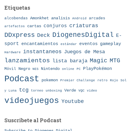
Etiquetas
Amonkhet
alcobendas
analisis
arcades
Android
criaturas
conjuros
cartas
artefactos
DDxpress
DiogenesDigital
Deck
E-
sport
eventos
gameplay
encantamientos
estándar
instantaneos
Juegos de Mesa
Hardware
lanzamientos
MTG
Magic
lista baraja
Nintendo
PlayPokémon
Móvil
Negro
NES
online
PC
Podcast
pokemon
Premier Challenge
retro
Rojo
Sol
tcg
Verde
torneo
vgc
y Luna
unboxing
video
videojuegos
Youtube
Suscribete al Podcast
Subscribe to Diogenes Digital