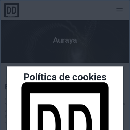
CAMBI
MODO
DE
NAVEG
Auraya
Política de cookies
LIBROS
El Pergamino de Diógenes (II)
¡¡ Saludos de nuevo, queridos diogenésicos!! En
primer lugar me gustaría disculparme por la tardanza
en hacer esta segunda reseña, pero por muchos
factores, he tenido que posponerlo hasta el día de
hoy, intentaré que las futuras entregas sean con
algo menos de periodicidad. Hecha la introducción y