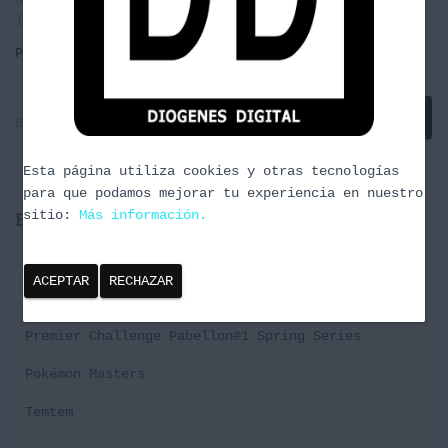
las disculpas
Leer más
Por
Carlos del Pozo Angel
, hace
10 años
B
Buscar …
u
s
Esta página utiliza cookies y otras tecnologías
c
para que podamos mejorar tu experiencia en nuestro
a
Entradas recientes
sitio:
Más información.
r
:
Cañas y Podcast 2024
ACEPTAR
RECHAZAR
Episodio 3 Naturaleza Urbana
Premier Challenge Pabellon#1 Spring Series
Pokémon Masters
Temtem