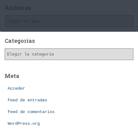
Archivos
A
r
c
h
Categorías
i
C
v
a
o
t
s
e
Meta
g
o
Acceder
r
í
Feed de entradas
a
Feed de comentarios
s
WordPress.org