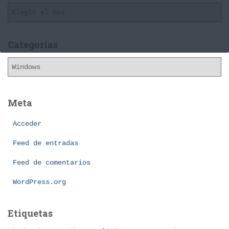
A
r
c
h
Categorías
i
C
v
a
o
t
s
e
Meta
g
o
Acceder
r
í
Feed de entradas
a
Feed de comentarios
s
WordPress.org
Etiquetas