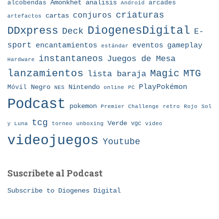
Amonkhet
alcobendas
analisis
arcades
Android
criaturas
conjuros
cartas
artefactos
DDxpress
DiogenesDigital
Deck
E-
sport
eventos
gameplay
encantamientos
estándar
instantaneos
Juegos de Mesa
Hardware
lanzamientos
MTG
Magic
lista baraja
Nintendo
PlayPokémon
Móvil
Negro
NES
online
PC
Podcast
pokemon
Premier Challenge
retro
Rojo
Sol
tcg
Verde
torneo
vgc
y Luna
unboxing
video
videojuegos
Youtube
Suscribete al Podcast
Subscribe to Diogenes Digital