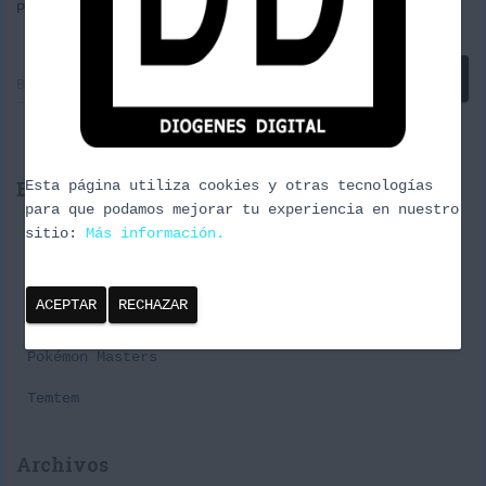
Por
borrachuzo
, hace
11 años
B
Buscar …
u
s
c
a
Entradas recientes
Esta página utiliza cookies y otras tecnologías
r
para que podamos mejorar tu experiencia en nuestro
:
sitio:
Cañas y Podcast 2024
Más información.
Episodio 3 Naturaleza Urbana
ACEPTAR
RECHAZAR
Premier Challenge Pabellon#1 Spring Series
Pokémon Masters
Temtem
Archivos