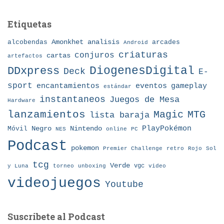
Etiquetas
Amonkhet
alcobendas
analisis
arcades
Android
criaturas
conjuros
cartas
artefactos
DDxpress
DiogenesDigital
Deck
E-
sport
eventos
gameplay
encantamientos
estándar
instantaneos
Juegos de Mesa
Hardware
lanzamientos
MTG
Magic
lista baraja
Nintendo
PlayPokémon
Móvil
Negro
NES
online
PC
Podcast
pokemon
Premier Challenge
retro
Rojo
Sol
tcg
Verde
torneo
vgc
y Luna
unboxing
video
videojuegos
Youtube
Suscribete al Podcast