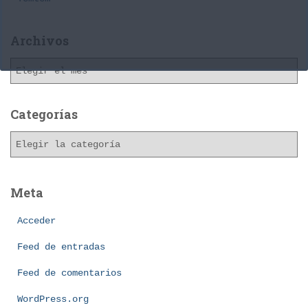
Archivos
A
r
c
h
Categorías
i
C
v
a
o
t
s
e
Meta
g
o
Acceder
r
í
Feed de entradas
a
Feed de comentarios
s
WordPress.org